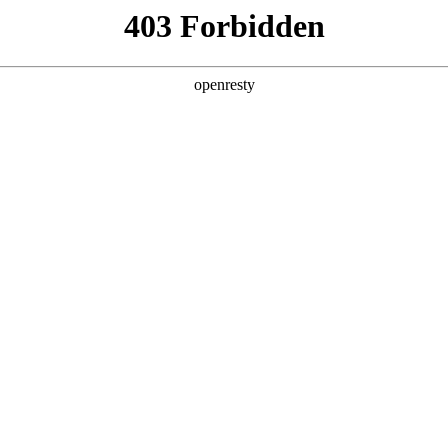
产品及服务
行业解决方案
合作伙伴
投资者关系
旗舰厅数码精彩亮相中国数智化年会
025中关村论坛系列活动——中国数智化年会在京举办，w66利来旗舰厅数码携旗
上900万人次深度交流，共探AI与产业深度融合的创新路径。同时，作为历
厅数码携旗下w66利来旗舰厅问学及在AI领域的标杆实践喜提多项大奖，