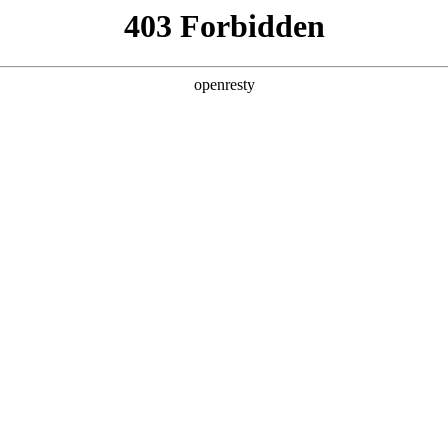
产品及服务
行业解决方案
合作伙伴
投资者关系
业创新大会 ，分享AI+商业地产的场景实
上海成功举办。大会以“智创未来与卓越同行”为主题，设置技术、品牌、资
平台。w66利来旗舰厅数码携旗下自研的w66利来旗舰厅问学平台亮相本次活动
展路径。